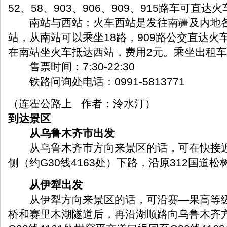
52、58、903、906、909、915路车可直达
南站与西站：火车西站是发往南疆及内地各
站，从南站可以乘坐18路，909路公交直达火
在南站坐火车抵达西站，费用2元。乘坐出租车约
售票时间：7:30-22:30
铁路问询处电话：0991-5813771
（连霍公路上 作者：泠水汀）
到达景区
从乌鲁木齐市出发
从乌鲁木齐市方向来景区的话，可在快接近
侧（约G30线4163处）下路，沿原312国道
从伊犁出发
从伊犁方向来景区的话，可沿赛—果高等级
桥和赛里木湖隧道后，再沿湖顺路向乌鲁木齐