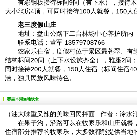
有彩钢板接待标间9间（有下水），接待木
大小毡房4顶，可同时接待100人就餐，150人
老三度假山庄
地址：盘山公路下二台林场中心养护所内
联系电话：董军 13579708766
农家乐住宿，度假村位于景区最苍翠、有绿
结构标间20间（上下水设施齐全），雅座2间
同时接待200人就餐，150人住宿（标间住宿4
洁，独具民族风味特色。
赛里木湖当地饮食
（油大味重又辣的美味回民拌面 作者：泠水
在果子沟，沿路可以在牧家乐和山庄就餐，
住宿部分推荐的牧家乐，大多数都能提供当地