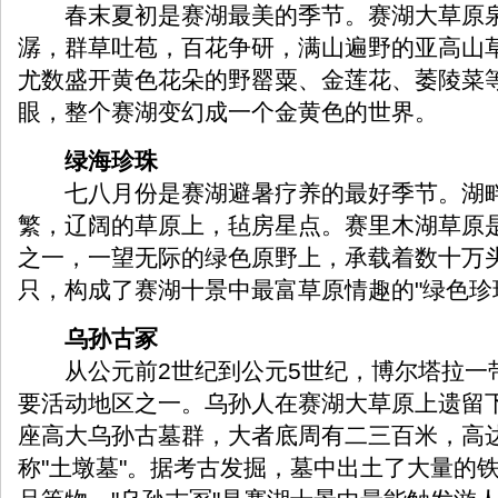
春末夏初是赛湖最美的季节。赛湖大草原泉
潺，群草吐苞，百花争研，满山遍野的亚高山
尤数盛开黄色花朵的野罂粟、金莲花、萎陵菜
眼，整个赛湖变幻成一个金黄色的世界。
绿海珍珠
七八月份是赛湖避暑疗养的最好季节。湖畔
繁，辽阔的草原上，毡房星点。赛里木湖草原
之一，一望无际的绿色原野上，承载着数十万
只，构成了赛湖十景中最富草原情趣的"绿色珍
乌孙古冢
从公元前2世纪到公元5世纪，博尔塔拉一
要活动地区之一。乌孙人在赛湖大草原上遗留
座高大乌孙古墓群，大者底周有二三百米，高
称"土墩墓"。据考古发掘，墓中出土了大量的