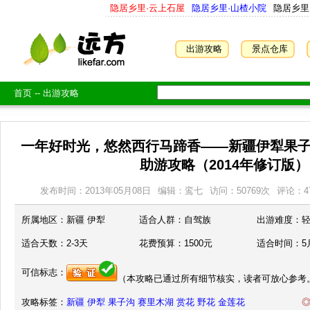
隐居乡里·云上石屋
隐居乡里·山楂小院
隐居乡里
出游攻略
景点仓库
首页
--
出游攻略
一年好时光，悠然西行马蹄香——新疆伊犁果子
助游攻略（2014年修订版）
发布时间：2013年05月08日
编辑：鸾七
访问：
50769
次
评论：4
所属地区：
新疆 伊犁
适合人群：
自驾族
出游难度：
适合天数：
2-3天
花费预算：
1500元
适合时间：
5
可信标志：
（本攻略已通过所有细节核实，读者可放心参考
攻略标签：
新疆
伊犁
果子沟
赛里木湖
赏花
野花
金莲花