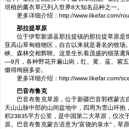
培植的薰衣草已列入世界8大知名品种之一。
更多详细介绍：
http://www.likefar.com/ro
那拉提草原
位于伊犁新源县那拉提镇的那拉提草原是世
亚高山草甸植物区，自古以来就是著名的牧场
峡、森林交相辉映。这里生长着茂盛的细茎鸢
—9月，各种野花开遍山岗，红、黄、蓝、紫
缀得绚丽多姿。
更多详细介绍：
http://www.likefar.com/s
巴音布鲁克
巴音布鲁克草原，位于新疆巴音郭楞蒙古自
天山山脉中部的山间盆地中，四周为雪山环抱，
积23835平方公里，是中国第二大草原，仅次
原。巴音布鲁克蒙古语意为"富饶的泉水"，草