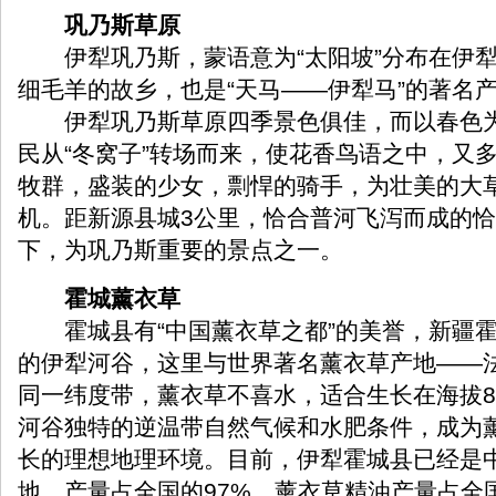
巩乃斯草原
伊犁巩乃斯，蒙语意为“太阳坡”分布在伊犁
细毛羊的故乡，也是“天马——伊犁马”的著名
伊犁巩乃斯草原四季景色俱佳，而以春色为
民从“冬窝子”转场而来，使花香鸟语之中，又
牧群，盛装的少女，剽悍的骑手，为壮美的大
机。距新源县城3公里，恰合普河飞泻而成的
下，为巩乃斯重要的景点之一。
霍城薰衣草
霍城县有“中国薰衣草之都”的美誉，新疆霍
的伊犁河谷，这里与世界著名薰衣草产地——
同一纬度带，薰衣草不喜水，适合生长在海拔8
河谷独特的逆温带自然气候和水肥条件，成为
长的理想地理环境。目前，伊犁霍城县已经是
地，产量占全国的97%，薰衣草精油产量占全