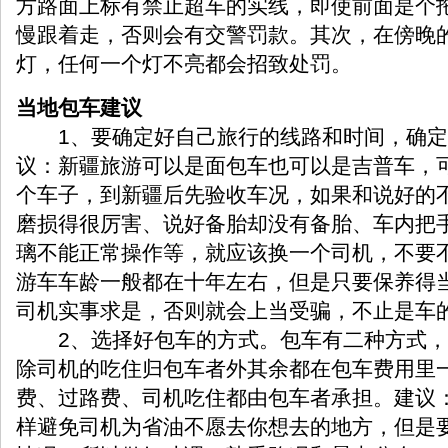
方路面上标有禁止超车的实线，即使前面是个
慢跟着走，否则会有交警罚款。其次，在傍晚
灯，任何一个灯不亮都会招致处罚。
当地包车建议
1、要确定好自己旅行的线路和时间，确定
议：新疆旅游可以是面包车也可以是吉普车，
个车子，到新疆后先验收车况，如果和说好的
磨损得很厉害、说好备胎却没有备胎、车内把
璃不能正常操作等，就应该换一个司机，不要
游车车龄一般都在十年左右，但是只要保养得
司机实事求是，否则就会上当受骗，不止是车
2、选择好包车的方式。包车有二种方式，
除司机的吃住归包车者外其余都在包车费用里
费、过路费、司机吃住都由包车者承担。建议
样避免司机为省油不愿去你想去的地方，但是