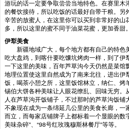
游玩的话一定要争取尝尝当地特色。在赛里木
的餐饮接待，所以吃饭的话最好自带干粮。另
辛苦的放蜜人，在这里你可以买到非常好的山
多，所以这里的蜜不同于油菜花蜜，更加香甜
伊犁美食
新疆地域广大，每个地方都有自己的特色美
吃大盘鸡，到喀什要吃馕坑烤肉一样，到了伊
一下这里的美味，百年芦草沟今天仍然是菜馆
地理位置使这里自然成为了南来北往，进出伊
饭，喝茶小憩之所，这里饭馆林立，纳仁、烤
锡伯大饼各种美味让人眼花缭乱、回味无穷。
人在芦草沟开饭铺子，不过那时的芦草沟饭铺
不象现在成为一条绵延几公里的美食长廊，一
而立，而每家店铺牌子上都标着一个显眼的数字
美味杂碎”、“98号红玫瑰穆斯林餐厅”等等。