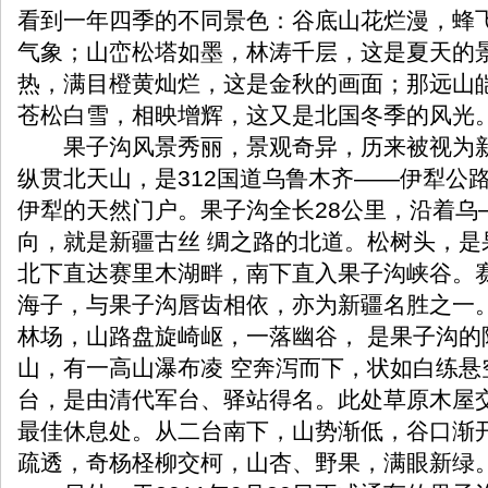
看到一年四季的不同景色：谷底山花烂漫，蜂
气象；山峦松塔如墨，林涛千层，这是夏天的
热，满目橙黄灿烂，这是金秋的画面；那远山
苍松白雪，相映增辉，这又是北国冬季的风光
果子沟风景秀丽，景观奇异，历来被视为新
纵贯北天山，是312国道乌鲁木齐——伊犁公
伊犁的天然门户。果子沟全长28公里，沿着乌
向，就是新疆古丝 绸之路的北道。松树头，是
北下直达赛里木湖畔，南下直入果子沟峡谷。
海子，与果子沟唇齿相依，亦为新疆名胜之一
林场，山路盘旋崎岖，一落幽谷， 是果子沟的
山，有一高山瀑布凌 空奔泻而下，状如白练悬
台，是由清代军台、驿站得名。此处草原木屋
最佳休息处。从二台南下，山势渐低，谷口渐
疏透，奇杨柽柳交柯，山杏、野果，满眼新绿