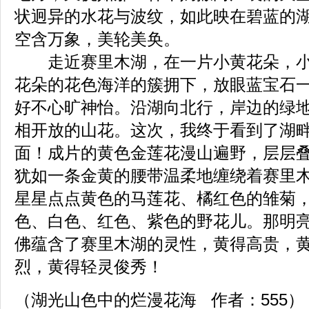
状迥异的水花与波纹，如此映在碧蓝的
空含万象，美轮美奂。
走近赛里木湖，在一片小黄花朵，小
花朵的花色海洋的簇拥下，放眼蓝宝石
好不心旷神怡。沿湖向北行，岸边的绿
相开放的山花。这次，我终于看到了湖
面！成片的黄色金莲花漫山遍野，层层
犹如一条金黄的腰带温柔地缠绕着赛里
星星点点黄色的马莲花、橘红色的雏菊
色、白色、红色、紫色的野花儿。那明
佛蕴含了赛里木湖的灵性，黄得高贵，
烈，黄得轻灵俊秀！
（湖光山色中的烂漫花海 作者：555）