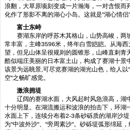
浪翻，大草原顷刻变成一片瀚海，一对含恨而
化作了形影不离的湖心小岛。这就是"湖心情侣
富士东峙
赛湖东岸的呼苏木其格山，山势高峻，两坡
常丰富，主峰3596米，终年白雪皑皑。从海
望，但见山体呈很规则的圆锥形，山峰直刺青
酷似端庄美丽的日本富土山，构成了赛湖十景中
该景为远眺景,可尽览赛湖的湖光山色，给人以"
空"之畅旷感觉。
激浪拥堤
辽阔的赛湖水面，大风起时风急浪高，湖中
十分明显。在湖流搬运和波浪的拍击下，环湖一
水面上下，连续分布着2-3条砂砾质的湖岸沙
为"中波外沙"、"旁周素沙"。砂砾堤弧形绵延