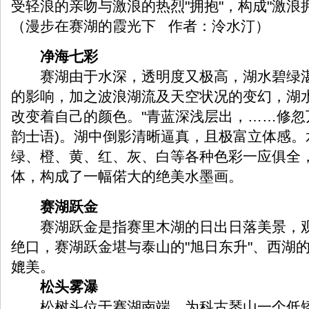
受轻浪的亲吻与激浪的热烈"拥抱"，构成"激浪
（漫步在赛湖的霞光下 作者：泠水汀）
净海七彩
赛湖由于水深，透明度又极高，湖水碧绿湛
的影响，加之波浪湖流及天空状况的变幻，湖
改变着自己的颜色。"青蓝深浅层出，……修忽
韵士语)。湖中倒影清晰逼真，且极富立体感。
绿、橙、黄、红、灰、白等各种色彩一应俱全
体，构成了一幅偌大的绝美水墨画。
赛湖跃金
赛湖跃金是指赛里木湖的日出日落美景，观
绝口，赛湖跃金堪与泰山的"旭日东升"、西湖的
媲美。
松头雾瀑
松树头位于赛湖南端，为科古琴山一个低矮