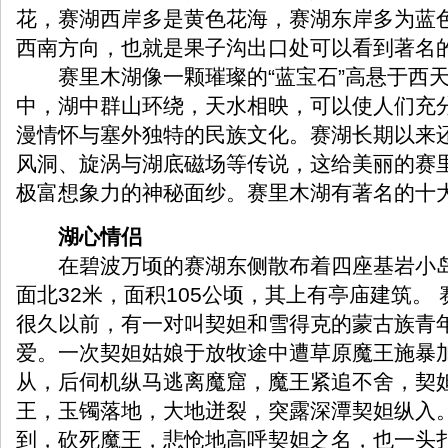
花，赛湖西岸多是黄色花海，赛湖东岸多为蓝
西南方向，也就是果子沟出口处可以看到著名
赛里木湖像一颗璀璨的“蓝宝石”高悬于西天
中，湖中群山环绕，天水相映，可以使人们充
漫情怀与塞外独特的民族文化。赛湖长期以来
风洞、旋涡与湖底磁场等传说，这给美丽的赛
极富想象力的神秘面纱。赛里木湖有著名的十
湖心情侣
在碧波万顷的赛湖东侧散布着四座基岩小岛
面北32米，面积105公顷，其上有亭庙建筑。
很久以前，有一对叫契妲和雪得克的蒙古族青
爱。一次契妲姑娘于放牧途中遭草原魔王施暴
从，后伺机纵马逃离魔窟，魔王紧追不舍，契
王，玉镯落地，大地迸裂，突露深潭契妲纵入
到，砍死魔王，悲怆地高呼契妲之名，也一头