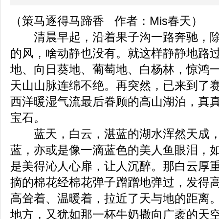
（策马逐得马蹄香 作者：Mis春天）
清晨早起，沿着果子沟一路奔驰，除
的风，啥动静也没有。就这样静静地路
地、向日葵地、葡萄地、白杨林，惊鸿
天山山脉连绵不绝。再突然，已来到了
西洋暖湿气流最后眷顾的高山湖泊，真
宝石。
蓝天，白云，湛蓝的湖水浑然天成，
蓝，亦或是像一滴蓝色的美人鱼眼泪，
是美得沁人心扉，让人沉醉。那白云厚
摘的棉花经棉花弹子蹭蹭地弹过，发得
高耸着、温暖着，拉近了天与地的距离
地方，又犹如那一杯牛奶撒向广袤的天