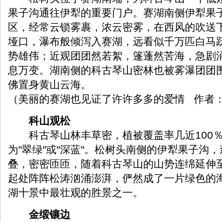
果子沟通往伊犁的重要门户。赛湖南侧伊犁果
区，经常云锁雾裹，浓云密雾，在西风的吹送
垭口，瀑布般倾泻入赛湖，远看似千万匹白马
势雄伟；近观团团然若絮，篷蓬然苦海，急剧
息万变。湖南侧的科古琴山密林也被雾瀑团团
佛置身黄山云海。
（美丽的赛湖也见证了许许多多的爱情 作者：Mr_J
科山观松
科古琴山林丰草密，植被覆盖率几近100％。
为"翠绿"或"深蓝"。松树头南侧的伊犁果子沟
叠，密密匝匝，随着科古琴山的山势连绵延伸
起处阵阵松涛汹涌澎湃，俨然成了一片绿色的海
湖十景中最壮观的胜景之一。
金缎镶边