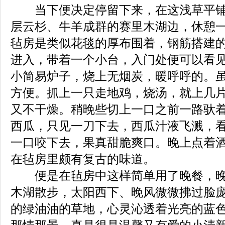
当下便决定停留下来，在这浅草平铺
层云杉、牛羊成群的赛里木湖边，休憩
毡房是类似花毯的厚布围着，钢筋搭建
进入，带着一个小台，入门处便可以看
小简易炉子，烧上无烟炭，暖呼呼的。
方便。抓上一只走地鸡，烧汤，就上几
又不干燥。稍晚些切上一口之前一路驮
西瓜，只见一刀下去，西瓜汁液飞溅，
一口咬下去，果真甜脆爽口。晚上点着
在毡房里颇有复古的味道。
便是在毡房中这样简单用了晚餐，晚
木湖散步，太阳西下、晚风微微拂过脸
的绿油油的草地，心灵沁透着光亮的蓝