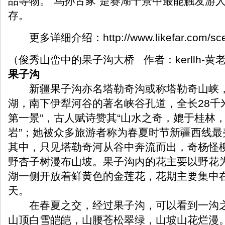
品等物。"乌孙古冢"是赛湖十景中最能触发游
存。
更多详细介绍：
http://www.likefar.com/s
（俊秀山峦中的果子沟大桥 作者：kerllh-黄
果子沟
新疆果子沟亦名塔勒奇沟或称塔勒奇山峡，
湖，南下伊犁河谷的著名峡谷孔道，全长28千
第一景”，古人赋诗赞其“山水之奇，媲于桂林
岩”；她被众多旅游者称为春夏时节新疆西线最
其中，只见塔勒奇河从谷中奔流而出，奇杨怪
野杏子树漫布山坡。果子沟内的花主要以野花
湖一侧开放着鲜黄色的金莲花，花期主要集中
天。
在春夏之交，经过果子沟，可以看到一沟之
山顶白雪皑皑，山腰苍松翠绿，山坡山花烂漫。