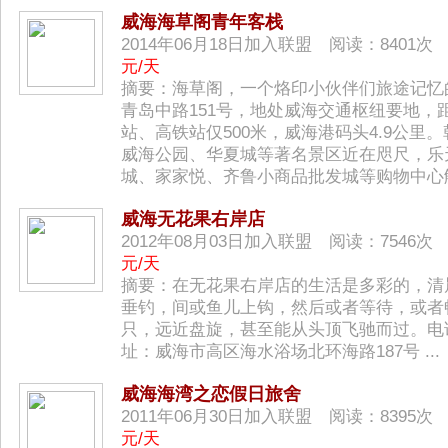
威海海草阁青年客栈
2014年06月18日加入联盟 阅读：8401
元/天
摘要：海草阁，一个烙印小伙伴们旅途记忆
青岛中路151号，地处威海交通枢纽要地，
站、高铁站仅500米，威海港码头4.9公里
威海公园、华夏城等著名景区近在咫尺，乐
城、家家悦、齐鲁小商品批发城等购物中心触
威海无花果右岸店
2012年08月03日加入联盟 阅读：7546
元/天
摘要：在无花果右岸店的生活是多彩的，清
垂钓，间或鱼儿上钩，然后或者等待，或者
只，远近盘旋，甚至能从头顶飞驰而过。电话：06
址：威海市高区海水浴场北环海路187号 ...
威海海湾之恋假日旅舍
2011年06月30日加入联盟 阅读：8395
元/天