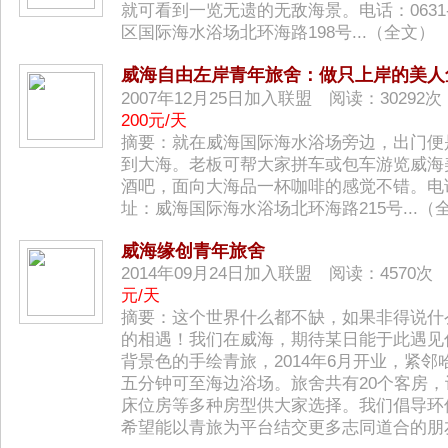
就可看到一览无遗的无敌海景。电话：0631-5
区国际海水浴场北环海路198号...（
全文
）
威海自由左岸青年旅舍：做只上岸的美人
2007年12月25日加入联盟 阅读：3029
200元/天
摘要：就在威海国际海水浴场旁边，出门便
到大海。老板可帮大家拼车或包车游览威海
酒吧，面向大海品一杯咖啡的感觉不错。电话：06
址：威海国际海水浴场北环海路215号...（
威海缘创青年旅舍
2014年09月24日加入联盟 阅读：4570
元/天
摘要：这个世界什么都不缺，如果非得说什
的相遇！我们在威海，期待某日能于此遇见
背景色的手绘青旅，2014年6月开业，紧
五分钟可至海边浴场。旅舍共有20个客房
床位房等多种房型供大家选择。我们倡导环
希望能以青旅为平台结交更多志同道合的朋友。