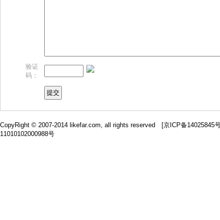
验证
码：
CopyRight © 2007-2014 likefar.com, all rights reserved [
京ICP备14025845
11010102000988号