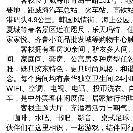
客栈位于威海市青岛中路151号，地
要地，距威海汽车总站、火车站、高铁站
港码头4.9公里。韩国风情街、海上公
夏城等著名景区近在咫尺，乐天玛特、
家家悦、齐鲁小商品批发城等购物中心
客栈拥有客房30余间，驴友多人间
间、家庭间、套房、公寓房多种房型任
雅，既具胶东特色，更具时尚风格，和
念。每个房间均有豪华独立卫生间,24小
WIFI、空调、电视、电话、投币洗衣、
车，是中外宾客休闲度假、居家旅行的
客栈主题大厅，充溢着活力与朝气。
、咖啡、水吧、书吧、影音、 桌式足球
伙伴们在这里相识，一起游戏，结伴同