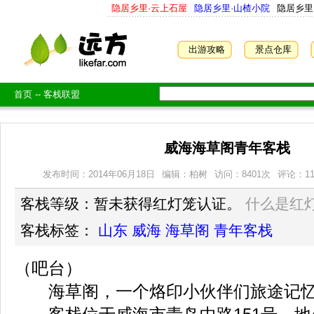
隐居乡里·云上石屋
隐居乡里·山楂小院
隐居乡里
出游攻略
景点仓库
首页
--
客栈联盟
威海海草阁青年客栈
发布时间：2014年06月18日
编辑：柏树
访问：
8401
次
评论：1
客栈等级：暂未获得红灯笼认证。
什么是红
客栈标签：
山东
威海
海草阁
青年客栈
（吧台）
海草阁，一个烙印小伙伴们旅途记忆