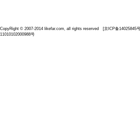
CopyRight © 2007-2014 likefar.com, all rights reserved [
京ICP备14025845
11010102000988号