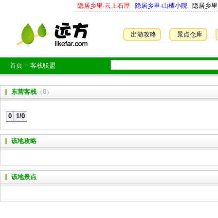
隐居乡里·云上石屋
隐居乡里·山楂小院
隐居乡里
出游攻略
景点仓库
首页
--
客栈联盟
东营客栈
（0）
0
1/0
该地攻略
该地景点