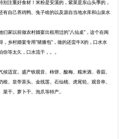
特别注重好食材！米粉是安溪的，紫菜是东山头季的，
还有自己养鸡鸭、兔子啥的以及源自当地水库和山泉水
家以前做农村婚宴出租用过的"八仙桌"，这个在闽
，乡村婚宴专用"猪膝包"，做的还蛮牛X的，口水水
怕你等太久，口水流干，。。
候适宜。盛产铁观音、柿饼、酸梅、糯米酒、香菇、
奶根、皇帝茶头、金线莲、石仙桃、虎尾轮、观音串、
、菜干、萝卜干、泡爪等特产。