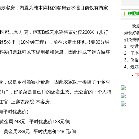
精致客房，内置为纯木风格的客房云水谣目前仅有两家
联盟
欢迎各
都非常方便，距离B线云水谣售票处仅200米（步行
游爱好
们免费
处5公里（10分钟车程），前往永定土楼也只要30分钟
1、交
不买门票就可以下榻用餐和休息，因此也成了远方游客
2、干
3、价
4、最
，仅是乡村婚宴小帮厨，因此农家院一楼搞了个乡村
餐厅" ，好多菜是自己种的还蛮生态、无公害的；个人特
宿--上寨农家院·木客房。
与平时优惠价）
金周248元 平时优惠价128元/间
 黄金周288元 平时优惠价148 元/间