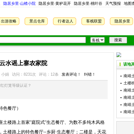
屋
隐居乡里·山楂小院
隐居乡里·黄栌花开
隐居乡里·桃叶谷
天气预报
地图
出游攻略
景点仓库
行者达人
客栈联盟
隐居乡里
云水谣上寨农家院
该地其
：小娟
访问：
8231
次
评论：12条
发表评论！
纠错！
南靖
土楼
是红灯笼等级认证？
南靖
南靖
南靖
特色餐厅）
南靖
楼路上首家"庭院式"生态餐厅、为数不多纯木风格
土楼路上的特色餐厅--乡厨·生态餐厅；二楼是，天花