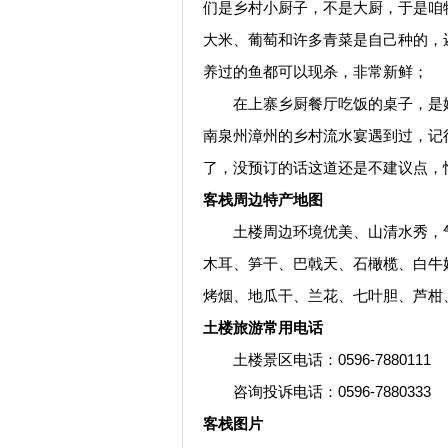
们是乡村小厨子，不是大厨，于是咱
大米、葡萄和许多青菜是自己种的，
养过的鱼都可以现杀，非常新鲜；
在上寨乡厨餐厅吃饭的桌子，是她们
南泉州漳州的乡村流水宴遇到过，记得
了，没预订的话这道还是不建议点，
客栈周边特产地图
土楼周边环境优美、山清水秀，气
木耳、笋干、巴戟天、石橄榄、白牛
烤烟、地瓜干、兰花、七叶胆、芦柑
土楼旅游常用电话
土楼景区电话：0596-7880111
咨询投诉电话：0596-7880333
客栈图片