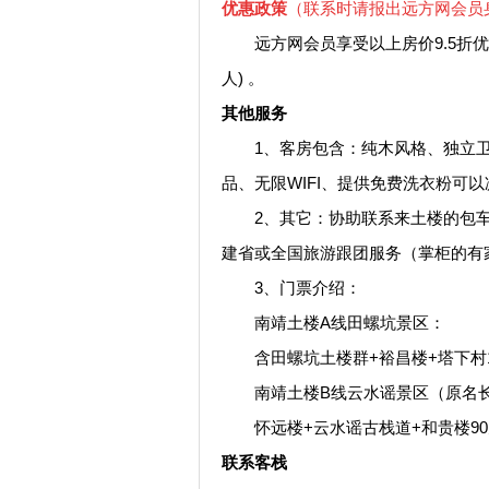
优惠政策
（联系时请报出远方网会员
远方网会员享受以上房价9.5折优惠
人) 。
其他服务
1、客房包含：纯木风格、独立卫生
品、无限WIFI、提供免费洗衣粉可
2、其它：协助联系来土楼的包车
建省或全国旅游跟团服务（掌柜的有
3、门票介绍：
南靖土楼A线田螺坑景区：
含田螺坑土楼群+裕昌楼+塔下村10
南靖土楼B线云水谣景区（原名
怀远楼+云水谣古栈道+和贵楼90元
联系客栈