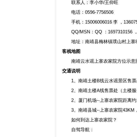
联系人：李小华/王仰旺
电话：0596-7756506
手机：15006006016 李 ，136075
QQ/MSN：QQ ：1697310156 ，Q
地址：南靖县梅林镇璞山村上寨87
客栈地图
南靖云水谣上寨农家院方位示意
交通说明
1、南靖土楼B线云水谣景区售票处（
2、南靖土楼A线售票处（土楼服务
2、厦门机场--上寨农家院距离约14
3、南靖县城--上寨农家院43KM，
如何到达上寨农家院？
自驾导航：