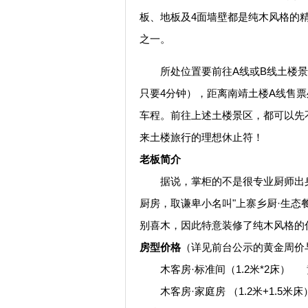
板、地板及4面墙壁都是纯木风格的
之一。
所处位置要前往A线或B线土楼景区
只要4分钟），距离南靖土楼A线售票
车程。前往上述土楼景区，都可以先
来土楼旅行的理想休止符！
老板简介
据说，掌柜的不是很专业厨师出身
厨房，取谦卑小名叫"上寨乡厨·生态
别喜木，因此特意装修了纯木风格的住
房型价格
（详见前台公示的黄金周价
木客房·标准间（1.2米*2床） 黄
木客房·家庭房 （1.2米+1.5米床）