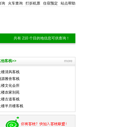
查询
火车查询
打折机票
住宿预定
站点帮助
共有 210 个目的地信息可供查询！
他客栈>>
more
土楼清风客栈
桃源雅舍客栈
土楼文化会所
土楼农家别苑
土楼古道客栈
土楼半月楼客栈