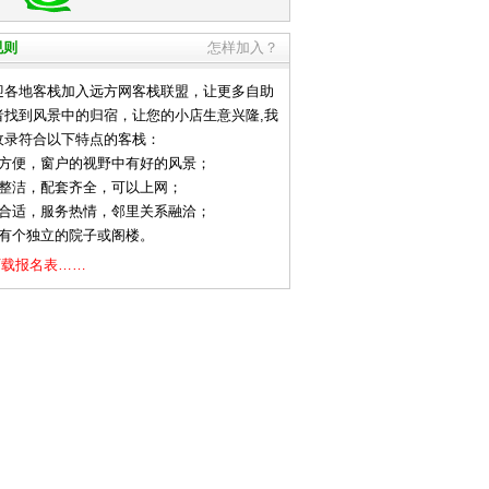
规则
怎样加入？
地客栈加入远方网客栈联盟，让更多自助
者找到风景中的归宿，让您的小店生意兴隆,我
收录符合以下特点的客栈：
通方便，窗户的视野中有好的风景；
净整洁，配套齐全，可以上网；
格合适，服务热情，邻里关系融洽；
好有个独立的院子或阁楼。
下载报名表……