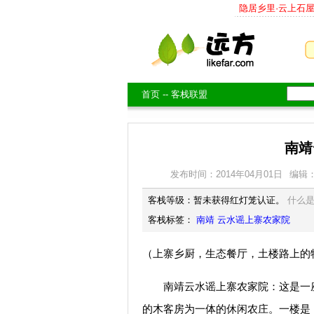
隐居乡里·云上石
首页
--
客栈联盟
南靖
发布时间：2014年04月01日
编辑
客栈等级：暂未获得红灯笼认证。
什么
客栈标签：
南靖
云水谣上寨农家院
（上寨乡厨，生态餐厅，土楼路上的
南靖云水谣上寨农家院：这是一座土
的木客房为一体的休闲农庄。一楼是，