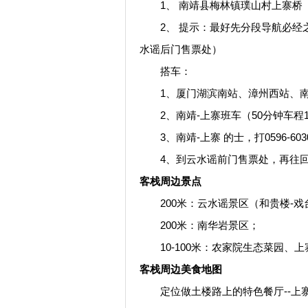
1、 南靖县梅林镇璞山村上寨桥
2、 提示：最好先分段导航必经之
水谣后门售票处）
搭车：
1、厦门湖滨南站、漳州西站、南
2、南靖-上寨班车（50分钟车程1
3、南靖-上寨 的士，打0596-603
4、到云水谣前门售票处，再往回走10
客栈周边景点
200米：云水谣景区（和贵楼-戏台
200米：南华岩景区；
10-100米：农家院生态菜园、
客栈周边美食地图
定位做土楼路上的特色餐厅--上寨