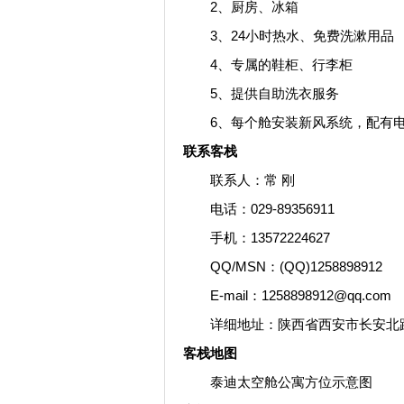
2、厨房、冰箱
3、24小时热水、免费洗漱用品
4、专属的鞋柜、行李柜
5、提供自助洗衣服务
6、每个舱安装新风系统，配有电
联系客栈
联系人：常 刚
电话：029-89356911
手机：13572224627
QQ/MSN：(QQ)1258898912
E-mail：1258898912@qq.com
详细地址：陕西省西安市长安北路中
客栈地图
泰迪太空舱公寓方位示意图