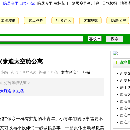
屋
隐居乡里·山楂小院
隐居乡里·黄栌花开
隐居乡里·桃叶谷
天气预报
地图
出游攻略
景点仓库
行者达人
客栈联盟
隐居乡里
安泰迪太空舱公寓
该地其
：小娟
访问：
10854
次
评论：15条
发表评论！
纠错！
西安
西安
是红灯笼等级认证？
爱上
大雁塔
钟鼓楼
西安
西安
西安
西安
待像亲一样有梦想的小青年。小青年们的故事需要不
西安
迪家可以与小伙伴们一起做很多事，一起集体出动寻觅美