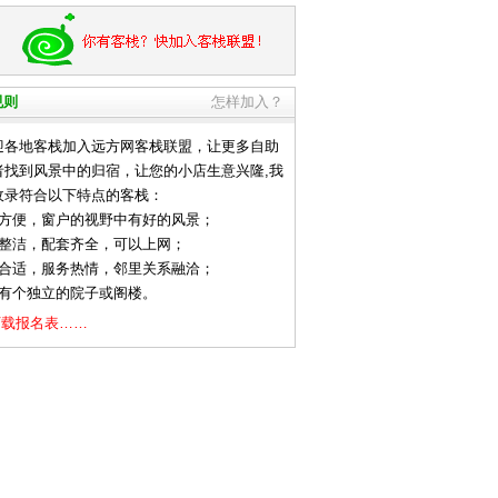
规则
怎样加入？
地客栈加入远方网客栈联盟，让更多自助
者找到风景中的归宿，让您的小店生意兴隆,我
收录符合以下特点的客栈：
通方便，窗户的视野中有好的风景；
净整洁，配套齐全，可以上网；
格合适，服务热情，邻里关系融洽；
好有个独立的院子或阁楼。
下载报名表……