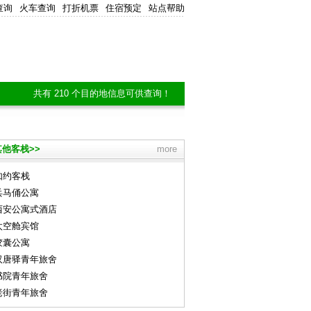
查询
火车查询
打折机票
住宿预定
站点帮助
共有 210 个目的地信息可供查询！
他客栈>>
more
如约客栈
兵马俑公寓
西安公寓式酒店
太空舱宾馆
胶囊公寓
汉唐驿青年旅舍
书院青年旅舍
老街青年旅舍