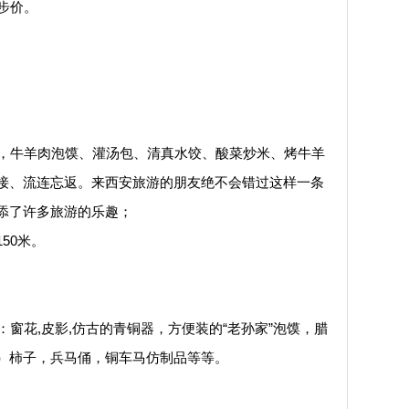
步价。
，牛羊肉泡馍、灌汤包、清真水饺、酸菜炒米、烤牛羊
接、流连忘返。来西安旅游的朋友绝不会错过这样一条
添了许多旅游的乐趣；
50米。
花,皮影,仿古的青铜器，方便装的“老孙家”泡馍，腊
）柿子，兵马俑，铜车马仿制品等等。