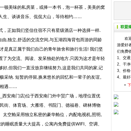
做一顿美味的私房菜，或捧一本书，泡一杯茶，美美的窝
人生、谈谈音乐、侃侃大山，等待相约……
联盟
，正如我们坚信住宿不只有星级酒店一种选择一样.
欢迎各
自由,独立,舒适的交流空间,与五湖四海背包而游的同龄
游爱好
才是真正属于我们自己的青年旅舍和旅行生活! 我们坚
们免费
1、交
置了为交流、阅读、发呆独处的地方.只因为这才是年轻
2、干
好,但我们一直没放弃继续努力,这是我们共同的家,记
3、价
极采纳. 短暂的停留,换来悠长的回忆和一辈子的友谊。
4、最
您相遇……
西安南门店)位于西安南门外中贸广场，地理位置优
回民街、体育场、大雁塔、书院门、德福巷、碑林博物
。太空舱采用独立私密的豪华舱位，内配电视机,照明,
您的睡眠质量大大提高，公寓内免费提供WIFI、空调、