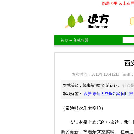
隐居乡里·云上石
首页
--
客栈联盟
西
发布时间：2013年10月12日
编辑
客栈等级：暂未获得红灯笼认证。
什么
客栈标签：
西安
泰迪太空舱公寓
回民街
（泰迪熊欢乐太空舱）
泰迪家是个欢乐的小旅馆，我们招
断的更新，等着亲来充实哟。 在泰