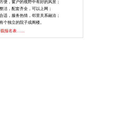
通方便，窗户的视野中有好的风景；
净整洁，配套齐全，可以上网；
格合适，服务热情，邻里关系融洽；
好有个独立的院子或阁楼。
下载报名表……