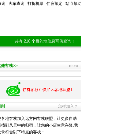
查询
火车查询
打折机票
住宿预定
站点帮助
共有 210 个目的地信息可供查询！
他客栈>>
more
规则
怎样加入？
地客栈加入远方网客栈联盟，让更多自助
者找到风景中的归宿，让您的小店生意兴隆,我
收录符合以下特点的客栈：