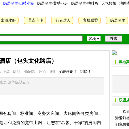
屋
隐居乡里·山楂小院
隐居乡里·黄栌花开
隐居乡里·桃叶谷
天气预报
地图
出游攻略
景点仓库
行者达人
客栈联盟
隐居乡里
酒店（包头文化路店）
该地其
：小莫
访问：
4554
次
评论：9条
发表评论！
纠错！
是红灯笼等级认证？
联盟
欢迎各
有套间、标准间、商务大床间、大床间等各类房间，
游爱好
电话和免费的宽带上网，让您在“温馨、干净”的房间内
们免费