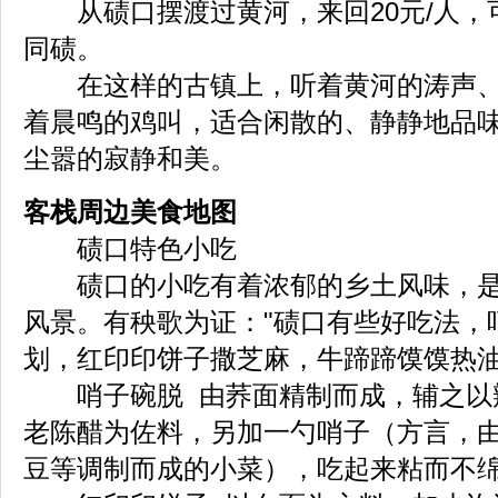
从碛口摆渡过黄河，来回20元/人，
同碛。
在这样的古镇上，听着黄河的涛声、
着晨鸣的鸡叫，适合闲散的、静静地品
尘嚣的寂静和美。
客栈周边美食地图
碛口特色小吃
碛口的小吃有着浓郁的乡土风味，是
风景。有秧歌为证："碛口有些好吃法，
划，红印印饼子撒芝麻，牛蹄蹄馍馍热油
哨子碗脱 由荞面精制而成，辅之以
老陈醋为佐料，另加一勺哨子（方言，
豆等调制而成的小菜），吃起来粘而不