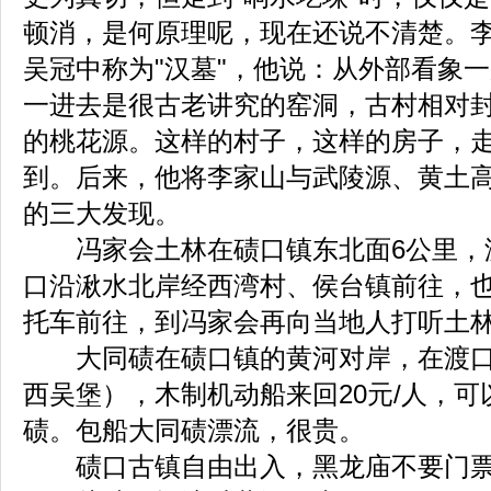
顿消，是何原理呢，现在还说不清楚。
吴冠中称为"汉墓"，他说：从外部看象
一进去是很古老讲究的窑洞，古村相对
的桃花源。这样的村子，这样的房子，
到。后来，他将李家山与武陵源、黄土
的三大发现。
冯家会土林在碛口镇东北面6公里，
口沿湫水北岸经西湾村、侯台镇前往，也
托车前往，到冯家会再向当地人打听土
大同碛在碛口镇的黄河对岸，在渡口
西吴堡），木制机动船来回20元/人，
碛。包船大同碛漂流，很贵。
碛口古镇自由出入，黑龙庙不要门