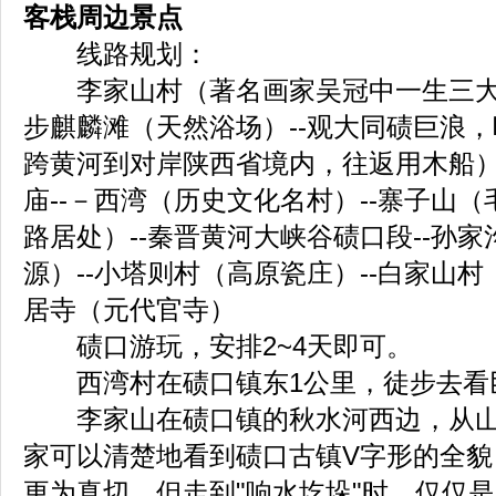
客栈周边景点
线路规划：
李家山村（著名画家吴冠中一生三大发
步麒麟滩（天然浴场）--观大同碛巨浪
跨黄河到对岸陕西省境内，往返用木船）
庙--－西湾（历史文化名村）--寨子山
路居处）--秦晋黄河大峡谷碛口段--孙
源）--小塔则村（高原瓷庄）--白家山村
居寺（元代官寺）
碛口游玩，安排2~4天即可。
西湾村在碛口镇东1公里，徒步去看
李家山在碛口镇的秋水河西边，从山
家可以清楚地看到碛口古镇V字形的全貌
更为真切，但走到"响水圪垛"时，仅仅