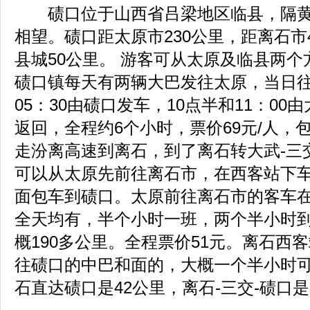
碛口位于山西省吕梁地区临县，隔黄
相望。碛口距太原市230公里，距离石市
县城50公里。 游客可从太原及临县两
碛口镇每天有两辆大巴发往太原，当日往返
05：30由碛口发车，10点半和11：00
返回，全程约6个小时，票价69元/人，
走汾离高速到离石，到了离石转大武-三
可以从太原先前往离石市，在西客站下
面包车到碛口。太原前往离石市的客车在下
全天均有，半个小时一班，两个半小时
概190多公里。全程票价51元。离石西
往碛口的中巴和面的，大概一个半小时
石直达碛口是42公里，离石-三交-碛口是