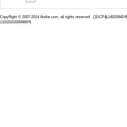
CopyRight © 2007-2014 likefar.com, all rights reserved [
京ICP备14025845
11010102000988号