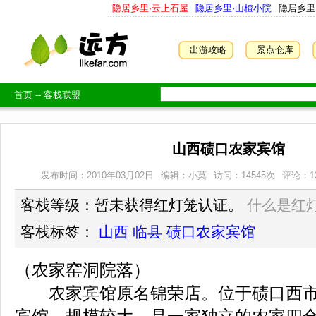
隐居乡里·云上石屋
隐居乡里·山楂小院
隐居乡里
出游攻略
景点仓库
首页
--
客栈联盟
山西碛口农家宾馆
发布时间：2010年03月02日
编辑：小莫
访问：
14545
次
评论：1
客栈等级：暂未获得红灯笼认证。
什么是红
客栈标签：
山西
临县
碛口农家宾馆
（农家窑洞院落）
农家宾馆原名锦荣店。位于碛口西市