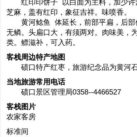
红印印饼子 以白面为主料，加少许
芝麻，盖有红印，象征吉祥。味喷香。
黄河鲶鱼 体延长，前部平扁，后部
无鳞。头扁口大，有须两对。肉味美，
类。鳔滋补，可入药。
客栈周边特产地图
碛口特产红枣，旅游纪念品为黄河
当地旅游常用电话
碛口景区管理局0358--4466527
客栈图片
农家客房
标准间