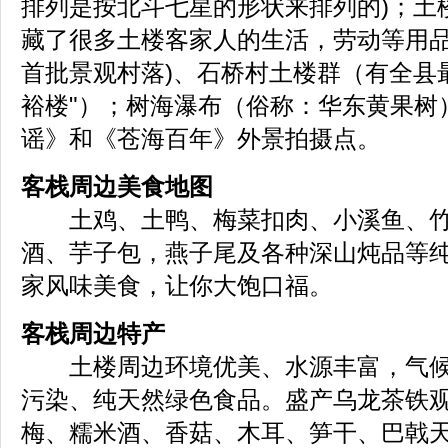
排列是按北斗七星的形状来排列的)；土
藏了很多土楼客家人的生活，劳动等用品
首批景观村落)、石桥村土楼群（有全县
裕楼"）；树海瀑布（俗称：华东黄果树
谣》和《苍海百年》外景拍摄点。
客栈周边美食地图
土鸡、土鸭、梅菜扣肉、小溪鱼、竹
酒、芋子包，燕子尾及各种深山炖品等
家风味美食，让你大饱口福。
客栈周边特产
土楼周边环境优美、水源丰富，气候
污染、纯天然绿色食品。盛产乌龙茶铁
梅、糯米酒、香菇、木耳、笋干、巴戟