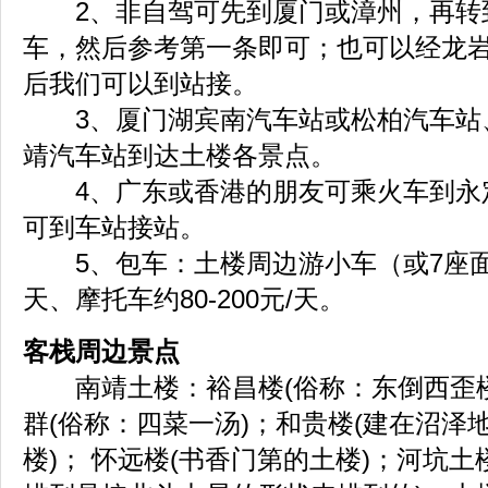
2、非自驾可先到厦门或漳州，再转
车，然后参考第一条即可；也可以经龙
后我们可以到站接。
3、厦门湖宾南汽车站或松柏汽车站
靖汽车站到达土楼各景点。
4、广东或香港的朋友可乘火车到永
可到车站接站。
5、包车：土楼周边游小车（或7座面包
天、摩托车约80-200元/天。
客栈周边景点
南靖土楼：裕昌楼(俗称：东倒西歪楼
群(俗称：四菜一汤)；和贵楼(建在沼泽
楼)； 怀远楼(书香门第的土楼)；河坑土