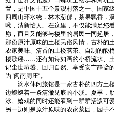
处于世界文化遗产田螺坑土楼群和河坑
置，是中国十五个景观村落之一、国家
四周山环水绕，林木葱郁，茶果飘香，
啾，清新怡人。在这里，不仅能满足您
愿，而且又能够与楼里的居民一同起居
那份原汁原味的土楼民俗风情，古朴的
农家美味、清香的土楼茗茶、自制的酸
楼歌谣……还有如诗如画的小桥流水、
记尘世喧嚣、回归自然、享受安宁静谧
为"闽南周庄"。
滴水休闲旅馆是一家古朴的四方土楼
边蜿蜒着一条清澈见底的小溪。夏季，
泳、嬉戏的同时还能看到一群群活泼可
另一边则是原汁原味的农家菜园，园子