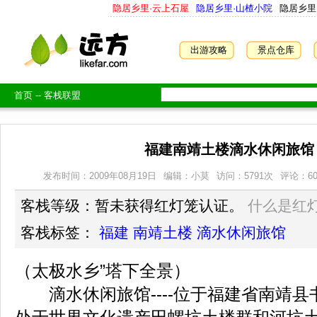
隐居乡里·云上石屋
隐居乡里·山楂小院
隐居乡里
出游攻略
景点仓库
首页
--
客栈联盟
福建南靖土楼滴水休闲旅馆
发布时间：2009年08月19日
编辑：小莫
访问：
5791
次
评论：6
客栈等级：暂未获得红灯笼认证。
什么是红
客栈标签：
福建
南靖土楼
滴水休闲旅馆
（太极水乡”塔下全景）
滴水休闲旅馆----位于福建省南靖县